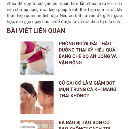
nhau để duy trì sự gắn bó, quan tâm lẫn nhau. Sau khi sinh
nên nhớ áp dụng một biện pháp tránh thai hiệu quả trước khi
thực hiện quan hệ tình dục. Nếu có bất cứ vấn đề gì khi giao
hợp, nên gặp ngay bác sĩ để được tư vấn và điều trị nếu cần.
BÀI VIẾT LIÊN QUAN
PHÒNG NGỪA ĐÁI THÁO
ĐƯỜNG THAI KỲ HIỆU QUẢ
BẰNG CHẾ ĐỘ ĂN UỐNG VÀ
VẬN ĐỘNG
CỦ GAI CÓ LÀM GIẢM BỚT
MỤN TRỨNG CÁ KHI MANG
THAI KHÔNG?
BÀ BẦU BỊ TÁO BÓN CÓ
SAO KHÔNG? CÁCH TRỊ