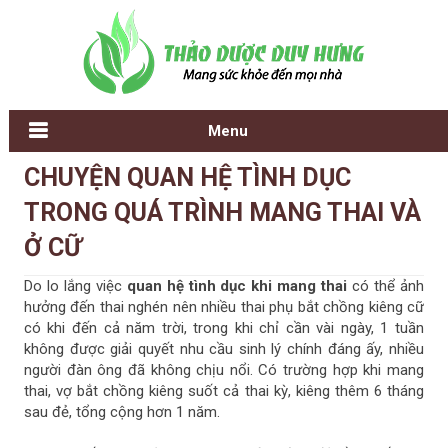
Menu
B
T
CHUYỆN QUAN HỆ TÌNH DỤC
ài
r
TRONG QUÁ TRÌNH MANG THAI VÀ
đ
a
ă
n
Ở CỮ
n
g
g
c
Do lo lắng việc
quan hệ tình dục khi mang thai
có thể ảnh
M
h
hưởng đến thai nghén nên nhiều thai phụ bắt chồng kiêng cữ
ới
ủ
có khi đến cả năm trời, trong khi chỉ cần vài ngày, 1 tuần
h
không được giải quyết nhu cầu sinh lý chính đáng ấy, nhiều
ơ
người đàn ông đã không chịu nổi. Có trường hợp khi mang
n
thai, vợ bắt chồng kiêng suốt cả thai kỳ, kiêng thêm 6 tháng
B
sau đẻ, tổng cộng hơn 1 năm.
à
i