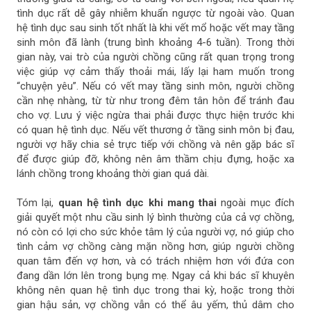
tình dục rất dễ gây nhiễm khuẩn ngược từ ngoài vào. Quan
hệ tình dục sau sinh tốt nhất là khi vết mổ hoặc vết may tầng
sinh môn đã lành (trung bình khoảng 4-6 tuần). Trong thời
gian này, vai trò của người chồng cũng rất quan trọng trong
việc giúp vợ cảm thấy thoải mái, lấy lại ham muốn trong
“chuyện yêu”. Nếu có vết may tầng sinh môn, người chồng
cần nhẹ nhàng, từ từ như trong đêm tân hôn để tránh đau
cho vợ. Lưu ý việc ngừa thai phải được thực hiện trước khi
có quan hệ tình dục. Nếu vết thương ở tầng sinh môn bị đau,
người vợ hãy chia sẻ trực tiếp với chồng và nên gặp bác sĩ
để được giúp đỡ, không nên âm thầm chịu đựng, hoặc xa
lánh chồng trong khoảng thời gian quá dài.
Tóm lại,
quan hệ tình dục khi mang thai
ngoài mục đích
giải quyết một nhu cầu sinh lý bình thường của cả vợ chồng,
nó còn có lợi cho sức khỏe tâm lý của người vợ, nó giúp cho
tình cảm vợ chồng càng mặn nồng hơn, giúp người chồng
quan tâm đến vợ hơn, và có trách nhiệm hơn với đứa con
đang dần lớn lên trong bụng mẹ. Ngay cả khi bác sĩ khuyên
không nên quan hệ tình dục trong thai kỳ, hoặc trong thời
gian hậu sản, vợ chồng vẫn có thể âu yếm, thủ dâm cho