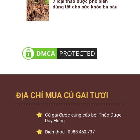
7 loại thảo dược phổ biến
dùng tốt cho sức khỏe bà bầu
ĐỊA CHỈ MUA CỦ GAI TƯƠI
Củ gai được cung cấp bởi Thảo Dược
Duy Hưng
Điện thoại: 0988.450.737