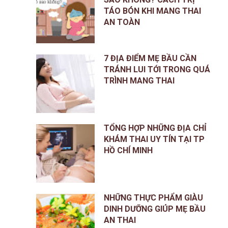
TÁO BÓN KHI MANG THAI
AN TOÀN
7 ĐỊA ĐIỂM MẸ BẦU CẦN
TRÁNH LUI TỚI TRONG QUÁ
TRÌNH MANG THAI
TỔNG HỢP NHỮNG ĐỊA CHỈ
KHÁM THAI UY TÍN TẠI TP
HỒ CHÍ MINH
NHỮNG THỰC PHẨM GIÀU
DINH DƯỠNG GIÚP MẸ BẦU
AN THAI