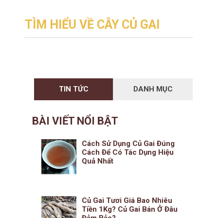
TÌM HIỂU VỀ CÂY CỦ GAI
TIN TỨC
DANH MỤC
BÀI VIẾT NỔI BẬT
Cách Sử Dụng Củ Gai Đúng
Cách Để Có Tác Dụng Hiệu
Quả Nhất
Củ Gai Tươi Giá Bao Nhiêu
Tiền 1Kg? Củ Gai Bán Ở Đâu
Đảm Bảo?