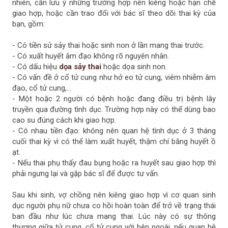
nhiên, cần lưu ý những trường hợp nên kiêng hoặc hạn chế
giao hợp, hoặc cần trao đổi với bác sĩ theo dõi thai kỳ của
bạn, gồm:
- Có tiền sử sảy thai hoặc sinh non ở lần mang thai trước.
- Có xuất huyết âm đạo không rõ nguyên nhân.
- Có dấu hiệu
dọa sảy thai
hoặc dọa sinh non.
- Có vấn đề ở cổ tử cung như hở eo tử cung, viêm nhiễm âm
đạo, cổ tử cung,...
- Một hoặc 2 người có bệnh hoặc đang điều trị bệnh lây
truyền qua đường tình dục. Trường hợp này có thể dùng bao
cao su đúng cách khi giao hợp.
- Có nhau tiền đạo: không nên quan hệ tình dục ở 3 tháng
cuối thai kỳ vì có thể làm xuất huyết, thậm chí băng huyết ồ
ạt.
- Nếu thai phụ thấy đau bụng hoặc ra huyết sau giao hợp thì
phải ngưng lại và gặp bác sĩ để được tư vấn.
Sau khi sinh, vợ chồng nên kiêng giao hợp vì cơ quan sinh
dục người phụ nữ chưa co hồi hoàn toàn để trở về trạng thái
ban đầu như lúc chưa mang thai. Lúc này có sự thông
thương giữa tử cung, cổ tử cung với bên ngoài, nếu quan hệ