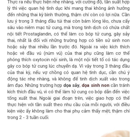
Thực ra nếu thực hiện nhẹ nhàng, với cường độ, tần suất hợp
đ
lý thì việc quan hệ tình dục khi mang thai không ảnh hưởng
ă
đến những thai kỳ bình thường, thậm chí còn có lợi nữa. Cần
n
lưu ý trong 3 tháng đầu túi thai còn bám lỏng lẻo, chưa cấy
g
sâu vào niêm mạc tử cung, mà trong tinh dịch có chứa chất
C
nội tiết Prostaglandin, có thể làm co bóp tử cung, gây sảy
ũ
thai, nhất là đối với những trường hợp có tiền sử sinh non
h
hoặc sảy thai nhiều lần trước đó. Ngoài ra việc kích thích
ơ
hoặc vê đầu vú (núm vú) của thai phụ cũng làm cơ thể
n
phóng thích oxytocin nội sinh, là một nội tiết tố có tác dụng
gây co bóp tử cung lúc chuyển dạ. Vì vậy trong 3 tháng đầu
của thai kỳ, nếu vợ chồng có quan hệ tình dục, cần chú ý
động tác nhẹ nhàng, và không để tinh dịch xuất vào trong
âm đạo. Những trường hợp
dọa sảy
,
dọa sinh non
cần tránh
kích thích đầu vú, vì có thể làm tử cung co bóp dẫn đến việc
tống xuất thai. Ngoài giai đoạn trên, việc giao hợp có thể
thực hiện với tần suất theo nhu cầu của mỗi người, với điều
kiện việc ấy không làm cho thai phụ cảm thấy mệt; thậm chí
trong 2 - 3 tuần cuối.