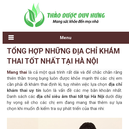
Menu
B
T
TỔNG HỢP NHỮNG ĐỊA CHỈ KHÁM
ài
r
THAI TỐT NHẤT TẠI HÀ NỘI
đ
a
ă
n
Mang thai
là cả một quá trình rất dài và để chắc chắn rằng
n
g
thiên thần trong bụng luôn được khỏe mạnh thì các chị em
g
c
cần phải đi khám thai định kì, tuy nhiên việc lựa chọn
địa chỉ
M
h
khám thai uy tín
luôn là vấn đề các mẹ băn khoăn nhất.
ới
ủ
Danh sách các
địa chỉ siêu âm thai tốt tại Hà Nội
dưới đây
h
hy vọng sẽ cho các chị em đang mang thai thêm sự lựa
ơ
chọn khi muốn đi kiểm tra sự phát triển của thai nhi:
n
B
à
i