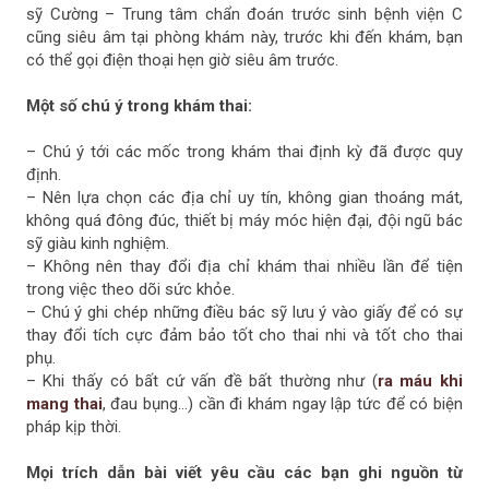
sỹ Cường – Trung tâm chẩn đoán trước sinh bệnh viện C
cũng siêu âm tại phòng khám này, trước khi đến khám, bạn
có thể gọi điện thoại hẹn giờ siêu âm trước.
Một số chú ý trong khám thai:
– Chú ý tới các mốc trong khám thai định kỳ đã được quy
định.
– Nên lựa chọn các địa chỉ uy tín, không gian thoáng mát,
không quá đông đúc, thiết bị máy móc hiện đại, đội ngũ bác
sỹ giàu kinh nghiệm.
– Không nên thay đổi địa chỉ khám thai nhiều lần để tiện
trong việc theo dõi sức khỏe.
– Chú ý ghi chép những điều bác sỹ lưu ý vào giấy để có sự
thay đổi tích cực đảm bảo tốt cho thai nhi và tốt cho thai
phụ.
– Khi thấy có bất cứ vấn đề bất thường như (
ra máu khi
mang thai
, đau bụng...) cần đi khám ngay lập tức để có biện
pháp kịp thời.
Mọi trích dẫn bài viết yêu cầu các bạn ghi nguồn từ