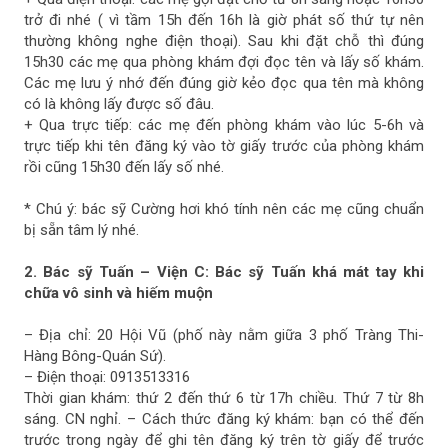
trở đi nhé ( vì tầm 15h đến 16h là giờ phát số thứ tự nên
thường không nghe điện thoại). Sau khi đặt chỗ thì đúng
15h30 các mẹ qua phòng khám đợi đọc tên và lấy số khám.
Các mẹ lưu ý nhớ đến đúng giờ kẻo đọc qua tên mà không
có là không lấy được số đâu.
+ Qua trực tiếp: các mẹ đến phòng khám vào lúc 5-6h và
trực tiếp khi tên đăng ký vào tờ giấy trước của phòng khám
rồi cũng 15h30 đến lấy số nhé.
* Chú ý: bác sỹ Cường hơi khó tính nên các mẹ cũng chuẩn
bị sẵn tâm lý nhé.
2. Bác sỹ Tuấn – Viện C: Bác sỹ Tuấn khá mát tay khi
chữa vô sinh và hiếm muộn
– Địa chỉ: 20 Hội Vũ (phố này nằm giữa 3 phố Tràng Thi-
Hàng Bông-Quán Sứ).
– Điện thoại: 0913513316
Thời gian khám: thứ 2 đến thứ 6 từ 17h chiều. Thứ 7 từ 8h
sáng. CN nghỉ. – Cách thức đăng ký khám: bạn có thể đến
trước trong ngày để ghi tên đăng ký trên tờ giấy để trước