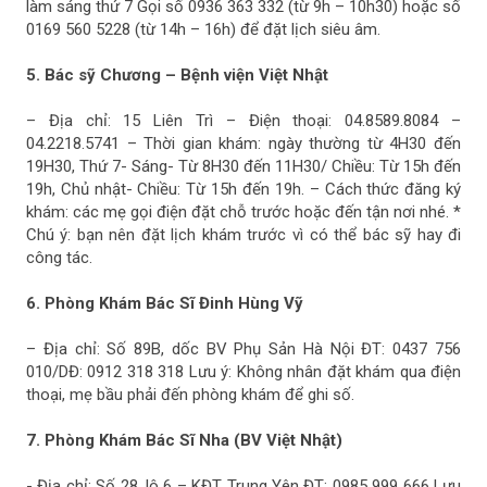
làm sáng thứ 7 Gọi số 0936 363 332 (từ 9h – 10h30) hoặc số
0169 560 5228 (từ 14h – 16h) để đặt lịch siêu âm.
5. Bác sỹ Chương – Bệnh viện Việt Nhật
– Địa chỉ: 15 Liên Trì – Điện thoại: 04.8589.8084 –
04.2218.5741 – Thời gian khám: ngày thường từ 4H30 đến
19H30, Thứ 7- Sáng- Từ 8H30 đến 11H30/ Chiều: Từ 15h đến
19h, Chủ nhật- Chiều: Từ 15h đến 19h. – Cách thức đăng ký
khám: các mẹ gọi điện đặt chỗ trước hoặc đến tận nơi nhé. *
Chú ý: bạn nên đặt lịch khám trước vì có thể bác sỹ hay đi
công tác.
6. Phòng Khám Bác Sĩ Đinh Hùng Vỹ
– Địa chỉ: Số 89B, dốc BV Phụ Sản Hà Nội ĐT: 0437 756
010/DĐ: 0912 318 318 Lưu ý: Không nhân đặt khám qua điện
thoại, mẹ bầu phải đến phòng khám để ghi số.
7. Phòng Khám Bác Sĩ Nha (BV Việt Nhật)
- Địa chỉ: Số 28, lô 6 – KĐT Trung Yên ĐT: 0985 999 666 Lưu