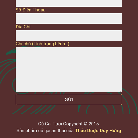
Số Điện Thoại:
Địa Chỉ:
Ghi chú (Tình trạng bệnh...):
Củ Gai Tươi Copyright © 2015.
Sản phẩm củ gai an thai của
Thảo Dược Duy Hưng