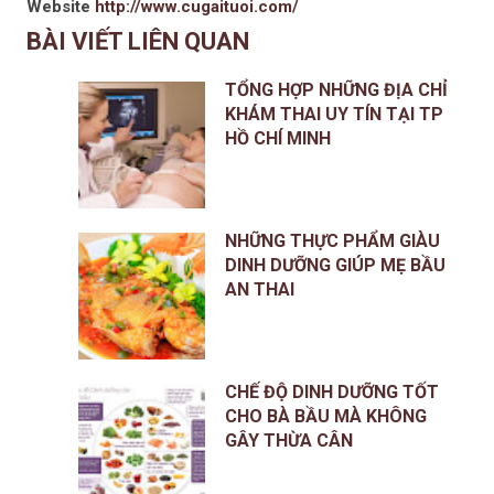
Website
http://www.cugaituoi.com/
BÀI VIẾT LIÊN QUAN
TỔNG HỢP NHỮNG ĐỊA CHỈ
KHÁM THAI UY TÍN TẠI TP
HỒ CHÍ MINH
NHỮNG THỰC PHẨM GIÀU
DINH DƯỠNG GIÚP MẸ BẦU
AN THAI
CHẾ ĐỘ DINH DƯỠNG TỐT
CHO BÀ BẦU MÀ KHÔNG
GÂY THỪA CÂN