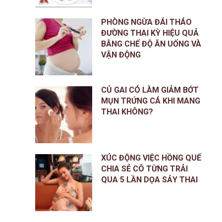
PHÒNG NGỪA ĐÁI THÁO
ĐƯỜNG THAI KỲ HIỆU QUẢ
BẰNG CHẾ ĐỘ ĂN UỐNG VÀ
VẬN ĐỘNG
CỦ GAI CÓ LÀM GIẢM BỚT
MỤN TRỨNG CÁ KHI MANG
THAI KHÔNG?
XÚC ĐỘNG VIỆC HỒNG QUẾ
CHIA SẺ CÔ TỪNG TRẢI
QUA 5 LẦN DỌA SẢY THAI