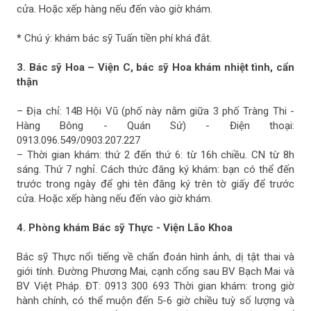
cửa. Hoặc xếp hàng nếu đến vào giờ khám.
* Chú ý: khám bác sỹ Tuấn tiền phí khá đắt.
3. Bác sỹ Hoa – Viện C, bác sỹ Hoa khám nhiệt tình, cẩn
thận
– Địa chỉ: 14B Hội Vũ (phố này nằm giữa 3 phố Tràng Thi -
Hàng Bông - Quán Sứ) - Điện thoại:
0913.096.549/0903.207.227
– Thời gian khám: thứ 2 đến thứ 6: từ 16h chiều. CN từ 8h
sáng. Thứ 7 nghỉ. Cách thức đăng ký khám: bạn có thể đến
trước trong ngày để ghi tên đăng ký trên tờ giấy để trước
cửa. Hoặc xếp hàng nếu đến vào giờ khám.
4. Phòng khám Bác sỹ Thực - Viện Lão Khoa
Bác sỹ Thực nổi tiếng về chẩn đoán hình ảnh, dị tật thai và
giới tính. Đường Phương Mai, cạnh cổng sau BV Bạch Mai và
BV Việt Pháp. ĐT: 0913 300 693 Thời gian khám: trong giờ
hành chính, có thể muộn đến 5-6 giờ chiều tuỳ số lượng và