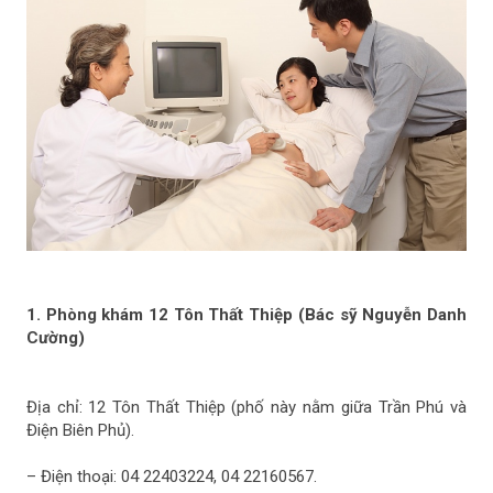
đ
ă
n
g
C
ũ
h
ơ
n
1. Phòng khám 12 Tôn Thất Thiệp (Bác sỹ Nguyễn Danh
Cường)
Địa chỉ: 12 Tôn Thất Thiệp (phố này nằm giữa Trần Phú và
Điện Biên Phủ).
– Điện thoại: 04 22403224, 04 22160567.